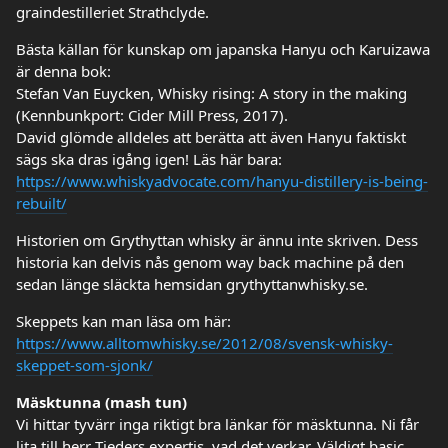
graindestilleriet Strathclyde.
Bästa källan för kunskap om japanska Hanyu och Karuizawa
är denna bok:
Stefan Van Euycken, Whisky rising: A story in the making
(Kennbunkport: Cider Mill Press, 2017).
David glömde alldeles att berätta att även Hanyu faktiskt
sägs ska dras igång igen! Läs här bara:
https://www.whiskyadvocate.com/hanyu-distillery-is-being-
rebuilt/
Historien om Grythyttan whisky är ännu inte skriven. Dess
historia kan delvis nås genom way back machine på den
sedan länge släckta hemsidan grythyttanwhisky.se.
Skeppets kan man läsa om här:
https://www.alltomwhisky.se/2012/08/svensk-whisky-
skeppet-som-sjonk/
Mäsktunna (mash tun)
Vi hittar tyvärr inga riktigt bra länkar för mäsktunna. Ni får
lita till herr Tjeders expertis, vad det verkar. Väldigt basic