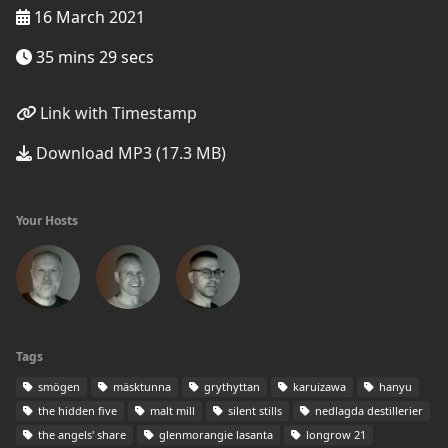
16 March 2021
35 mins 29 secs
Link with Timestamp
Download MP3 (17.3 MB)
Your Hosts
Tags
smögen
mäsktunna
grythyttan
karuizawa
hanyu
the hidden five
malt mill
silent stills
nedlagda destillerier
the angels' share
glenmorangie lasanta
longrow 21