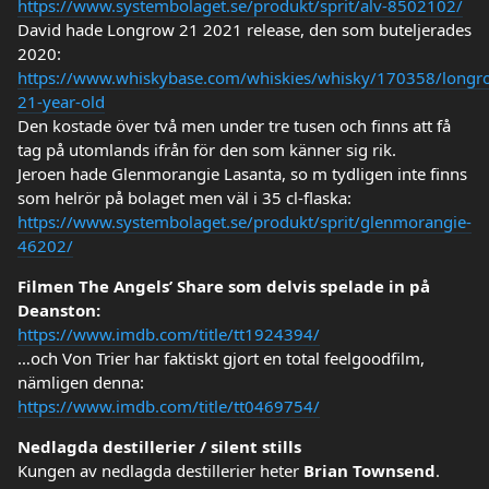
https://www.systembolaget.se/produkt/sprit/alv-8502102/
David hade Longrow 21 2021 release, den som buteljerades
2020:
https://www.whiskybase.com/whiskies/whisky/170358/longr
21-year-old
Den kostade över två men under tre tusen och finns att få
tag på utomlands ifrån för den som känner sig rik.
Jeroen hade Glenmorangie Lasanta, so m tydligen inte finns
som helrör på bolaget men väl i 35 cl-flaska:
https://www.systembolaget.se/produkt/sprit/glenmorangie-
46202/
Filmen The Angels’ Share som delvis spelade in på
Deanston:
https://www.imdb.com/title/tt1924394/
…och Von Trier har faktiskt gjort en total feelgoodfilm,
nämligen denna:
https://www.imdb.com/title/tt0469754/
Nedlagda destillerier / silent stills
Kungen av nedlagda destillerier heter
Brian Townsend
.