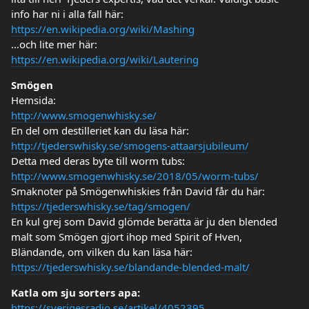
info har ni i alla fall här:
https://en.wikipedia.org/wiki/Mashing
…och lite mer här:
https://en.wikipedia.org/wiki/Lautering
Smögen
Hemsida:
http://www.smogenwhisky.se/
En del om destilleriet kan du läsa här:
http://tjederswhisky.se/smogens-attaarsjubileum/
Detta med deras byte till worm tubs:
http://www.smogenwhisky.se/2018/05/worm-tubs/
Smaknoter på Smögenwhiskies från David får du här:
https://tjederswhisky.se/tag/smogen/
En kul grej som David glömde berätta är ju den blended
malt som Smögen gjort ihop med Spirit of Hven,
Bländande, om vilken du kan läsa här:
https://tjederswhisky.se/blandande-blended-malt/
Katla om sju sorters apa:
https://sverigesradio.se/artikel/4052395