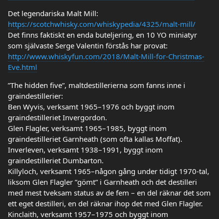
Det legendariska Malt Mill:
https://scotchwhisky.com/whiskypedia/4325/malt-mill/
Det finns faktiskt en enda buteljering, en 10 YO miniatyr
som självaste Serge Valentin förstås har provat:
http://www.whiskyfun.com/2018/Malt-Mill-for-Christmas-
Eve.html
”The hidden five”, maltdestillerierna som fanns inne i
graindestillerier:
Ben Wyvis, verksamt 1965–1976 och byggt inom
graindestilleriet Invergordon.
Glen Flagler, verksamt 1965–1985, byggt inom
graindestilleriet Garnheath (som ofta kallas Moffat).
Inverleven, verksamt 1938–1991, byggt inom
graindestilleriet Dumbarton.
Killyloch, verksamt 1965–någon gång under tidigt 1970-tal,
liksom Glen Flagler ”gömt” i Garnheath och det destilleri
med mest tveksam status av de fem – en del räknar det som
ett eget destilleri, en del räknar ihop det med Glen Flagler.
Kinclaith, verksamt 1957–1975 och byggt inom