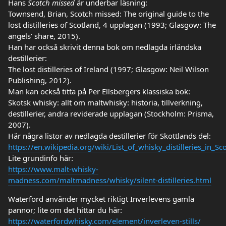
Hans
Scotch missed
är underbar läsning:
Townsend, Brian, Scotch missed: The original guide to the
lost distilleries of Scotland, 4 upplagan (1993; Glasgow: The
angels’ share, 2015).
Han har också skrivit denna bok om nedlagda irländska
destillerier:
The lost distilleries of Ireland (1997; Glasgow: Neil Wilson
Publishing, 2012).
Man kan också titta på Per Ellsbergers klassiska bok:
Skotsk whisky: allt om maltwhisky: historia, tillverkning,
destillerier, andra reviderade upplagan (Stockholm: Prisma,
2007).
Här några listor av nedlagda destillerier för Skottlands del:
https://en.wikipedia.org/wiki/List_of_whisky_distilleries_in_Sc
Lite grundinfo här:
https://www.malt-whisky-
madness.com/maltmadness/whisky/silent-distilleries.html
Waterford använder mycket riktigt Inverlevens gamla
pannor; lite om det hittar du här:
https://waterfordwhisky.com/element/inverleven-stills/