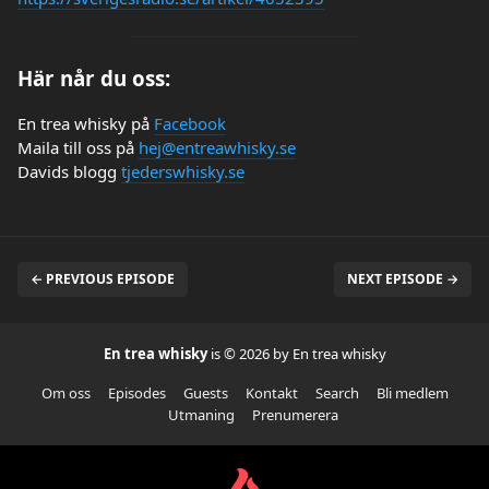
Här når du oss:
En trea whisky på
Facebook
Maila till oss på
hej@entreawhisky.se
Davids blogg
tjederswhisky.se
← PREVIOUS EPISODE
NEXT EPISODE →
En trea whisky
is © 2026 by En trea whisky
Om oss
Episodes
Guests
Kontakt
Search
Bli medlem
Utmaning
Prenumerera