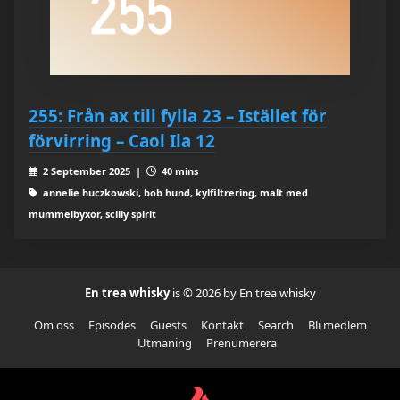
255: Från ax till fylla 23 – Istället för
förvirring – Caol Ila 12
2 September 2025 |
40 mins
annelie huczkowski, bob hund, kylfiltrering, malt med
mummelbyxor, scilly spirit
En trea whisky
is © 2026 by En trea whisky
Om oss
Episodes
Guests
Kontakt
Search
Bli medlem
Utmaning
Prenumerera