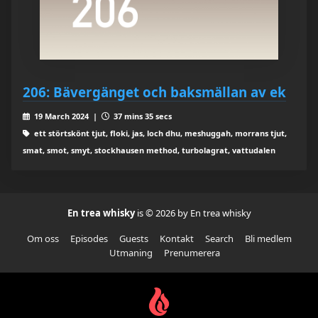
206: Bävergänget och baksmällan av ek
19 March 2024 |
37 mins 35 secs
ett störtskönt tjut, floki, jas, loch dhu, meshuggah, morrans tjut,
smat, smot, smyt, stockhausen method, turbolagrat, vattudalen
En trea whisky
is © 2026 by En trea whisky
Om oss
Episodes
Guests
Kontakt
Search
Bli medlem
Utmaning
Prenumerera