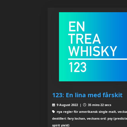
123: En lina med fårskit
9 August 2022 |
35 mins 22 secs
nya regler för amerikansk single malt, veck
destilleri: fary lochan, veckans ord: psy (predict
spirit yield)