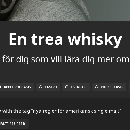
En trea whisky
för dig som vill lära dig mer om
APPLE PODCASTS
CASTRO
OVERCAST
POCKET CASTS
y
with the tag "nya regler för amerikansk single malt".
ALT” RSS FEED