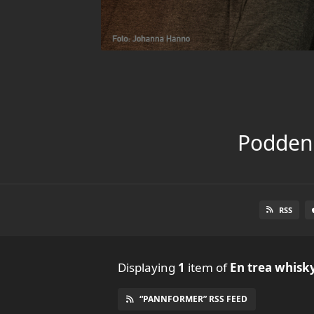
Podden 
RSS
Displaying
1
item
of
En trea whisk
“PANNFORMER” RSS FEED