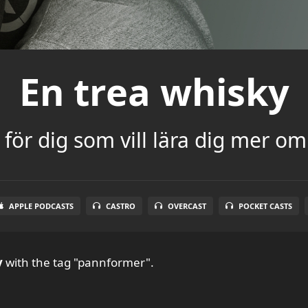
En trea whisky
för dig som vill lära dig mer om
APPLE PODCASTS
CASTRO
OVERCAST
POCKET CASTS
y
with the tag "pannformer".