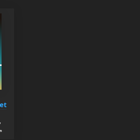
et
y
an