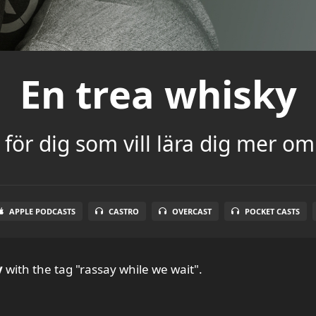
En trea whisky
för dig som vill lära dig mer om
APPLE PODCASTS
CASTRO
OVERCAST
POCKET CASTS
y
with the tag "rassay while we wait".