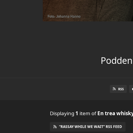
Podden 
RSS
Displaying
1
item
of
En trea whisk
“RASSAY WHILE WE WAIT” RSS FEED