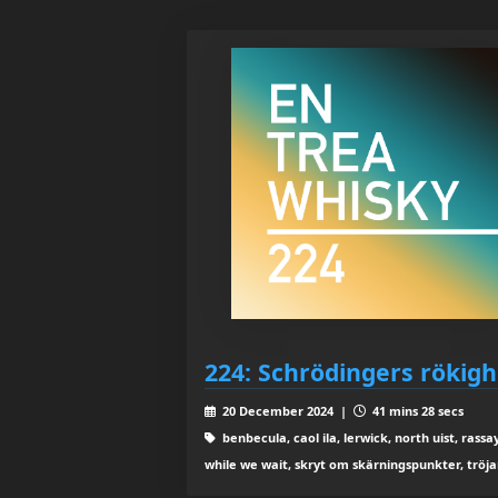
224: Schrödingers rökigh
20 December 2024 |
41 mins 28 secs
benbecula, caol ila, lerwick, north uist, rassa
while we wait, skryt om skärningspunkter, tröj