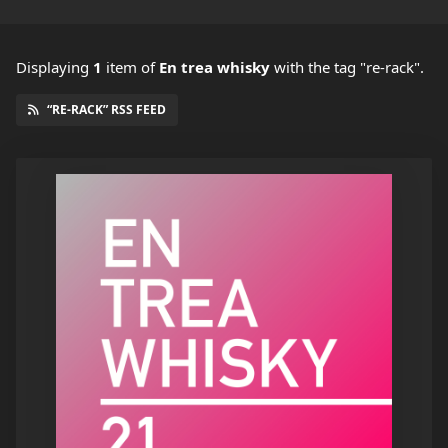
Displaying
1
item
of
En trea whisky
with the tag "re-rack".
“RE-RACK” RSS FEED