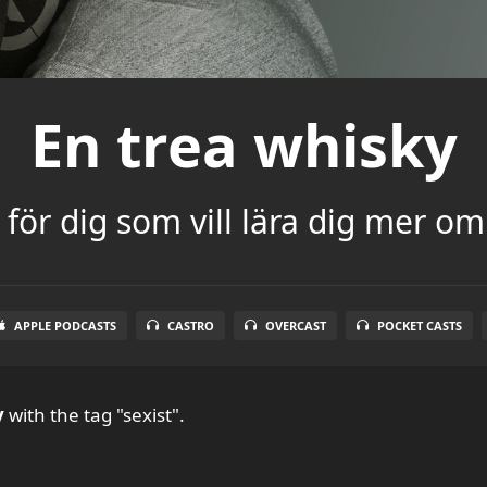
En trea whisky
för dig som vill lära dig mer om
APPLE PODCASTS
CASTRO
OVERCAST
POCKET CASTS
y
with the tag "sexist".