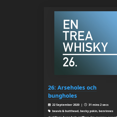
26: Arseholes och
bungholes
22 September 2020 |
31 mins 2 secs
beavis & butthead, becky pskin, benrinnes