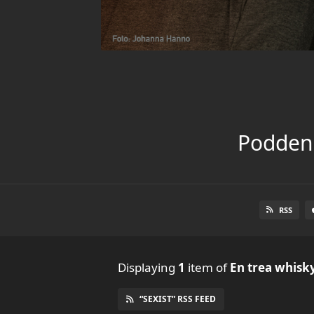
Podden 
RSS
Displaying
1
item
of
En trea whisk
“SEXIST” RSS FEED