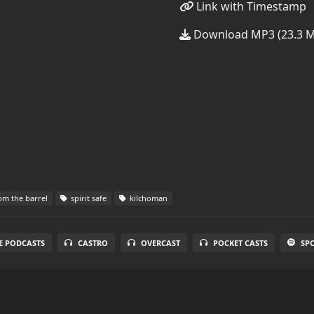
Link with Timestamp
Download MP3 (23.3 
om the barrel
spirit safe
kilchoman
E PODCASTS
CASTRO
OVERCAST
POCKET CASTS
SP