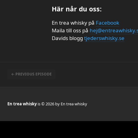
Här når du oss:
En trea whisky på
Facebook
Maila till oss på
hej@entreawhisky.
Davids blogg
tjederswhisky.se
← PREVIOUS EPISODE
En trea whisky
is © 2026 by En trea whisky