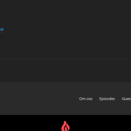
se
Om oss
Episodes
Gues