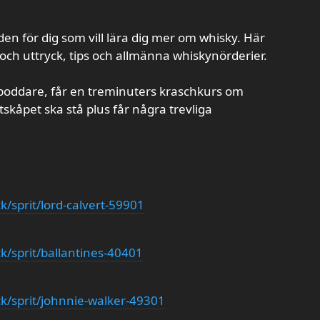
en för dig som vill lära dig mer om whisky. Här
d och uttryck, tips och allmänna whiskynörderier.
a poddare, får en treminuters kraschkurs om
itskåpet ska stå plus får några trevliga
/sprit/lord-calvert-59901
k/sprit/ballantines-40401
k/sprit/johnnie-walker-49301