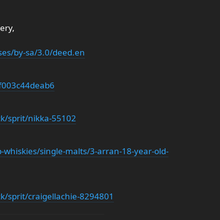
lery,
ses/by-sa/3.0/deed.en
v=f003c44deab6
k/sprit/nikka-55102
whiskies/single-malts/3-arran-18-year-old-
k/sprit/craigellachie-8294801