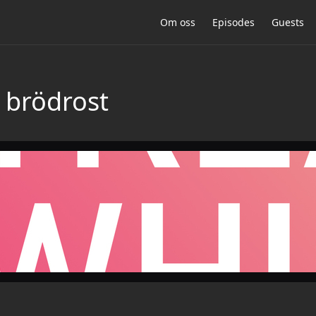
Om oss
Episodes
Guests
 brödrost