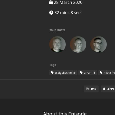
28 March 2020
32 mins 8 secs
Your Hosts
Tags
craigellachie 13
arran 18
nikka fr
RSS
APPL
About this Episode