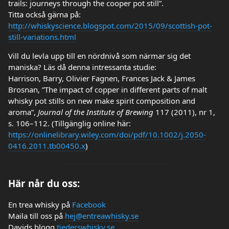
trails: journeys through the cooper pot still”.
Titta också gärna på:
http://whiskyscience.blogspot.com/2015/09/scottish-pot-
still-variations.html
Vill du levla upp till en nördnivå som närmar sig det
maniska? Läs då denna intressanta studie:
Harrison, Barry, Olivier Fagnen, Frances Jack & James
Brosnan, ”The impact of copper in different parts of malt
whisky pot stills on new make spirit composition and
aroma”,
Journal of the Institute of Brewing
117 (2011), nr 1,
s. 106–112. (Tillgänglig online här:
https://onlinelibrary.wiley.com/doi/pdf/10.1002/j.2050-
0416.2011.tb00450.x
)
Här når du oss:
En trea whisky på
Facebook
Maila till oss på
hej@entreawhisky.se
Davids blogg
tjederswhisky.se