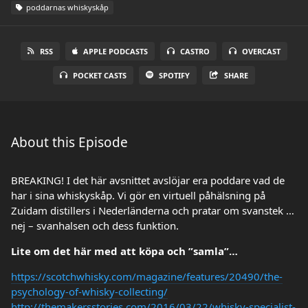
poddarnas whiskyskåp
RSS
APPLE PODCASTS
CASTRO
OVERCAST
POCKET CASTS
SPOTIFY
SHARE
About this Episode
BREAKING! I det här avsnittet avslöjar era poddare vad de
har i sina whiskyskåp. Vi gör en virtuell påhälsning på
Zuidam distillers i Nederländerna och pratar om svanstek …
nej – svanhalsen och dess funktion.
Lite om det här med att köpa och ”samla”…
https://scotchwhisky.com/magazine/features/20490/the-
psychology-of-whisky-collecting/
http://themakersstories.com/2016/03/22/whisky-specialist-