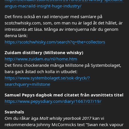
angus-macraild-insight-huge-industry/
Det finns också en rad intervjuer med samlare på
scotchwhisky.com, som, om man nu är lagd åt det hållet, är
intressanta att läsa. Många av intervjuerna når du genom
denna länk:
https://scotchwhisky.com/search?q=the+collectors
Zuidam distillery (Millstone whisky)
http://www.zuidam.eu/nl/home.htm
Det finns chockerande många Millstone på Systembolaget,
bara gack åstad och kolla in utbudet:
https://www.systembolaget.se/sok-dryck/?
searchquery=millstone
Samuel Pepys dagbok med citatet från avsnittets titel
https://www.pepysdiary.com/diary/1667/07/19/
Svanhals
Om du råkar äga
Malt whisky yearbook 2017
kan vi
rekommendera Johnny McCormicks text ”Swan neck vapour