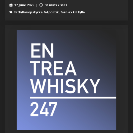
17 June 2025 |
38 mins 7 secs
fatfyllningsstyrka fatpolitik, från ax till fylla