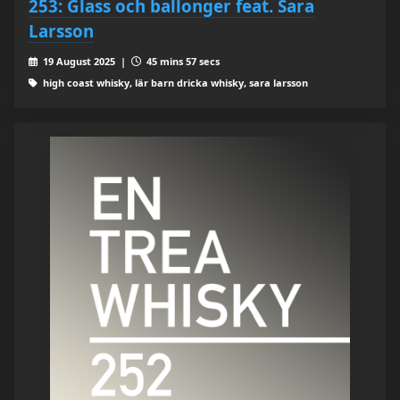
253: Glass och ballonger feat. Sara
Larsson
19 August 2025 |
45 mins 57 secs
high coast whisky, lär barn dricka whisky, sara larsson