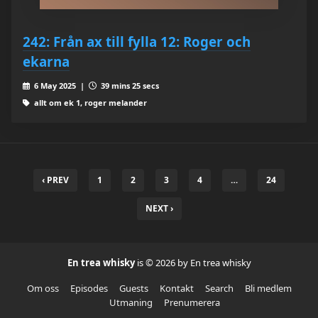
242: Från ax till fylla 12: Roger och
ekarna
6 May 2025 |
39 mins 25 secs
allt om ek 1, roger melander
‹ PREV
1
2
3
4
…
24
NEXT ›
En trea whisky
is © 2026 by En trea whisky
Om oss
Episodes
Guests
Kontakt
Search
Bli medlem
Utmaning
Prenumerera