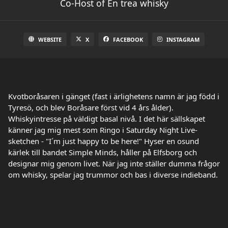
Co-Host of En trea whisky
WEBSITE
X
FACEBOOK
INSTAGRAM
Kvotboråsaren i gänget (fast i ärlighetens namn är jag född i
Tyresö, och blev Boråsare först vid 4 års ålder).
Whiskyintresse på väldigt basal nivå. I det här sällskapet
känner jag mig mest som Ringo i Saturday Night Live-
sketchen - "I´m just happy to be here!" Hyser en osund
kärlek till bandet Simple Minds, håller på Elfsborg och
designar mig genom livet. När jag inte ställer dumma frågor
om whisky, spelar jag trummor och bas i diverse indieband.