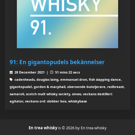
91: En gigantopudels bekännelser
28 December 2021 |
51 mins 22 secs
cadenheads, douglas laing, emmanuel dron, fish slapping dance,
gigantopudel, gordon & macphail, oberoende buteljerare, redbreast,
samaroli, scotch malt whisky society, smws, veckans destilleri:
agitator, veckans ord: slobber box, whiskybase
En trea whisky
is © 2026 by En trea whisky