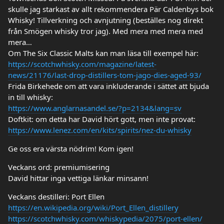
skulle jag starkast av allt rekommendera Pär Caldenbys bok
Whisky! Tillverkning och avnjutning (beställes nog direkt
från Smögen whisky tror jag). Med mera med mera med
mera…
Om The Six Classic Malts kan man läsa till exempel här:
https://scotchwhisky.com/magazine/latest-
news/21176/last-drop-distillers-tom-jago-dies-aged-93/
Frida Birkehede om att vara inkluderande i sättet att bjuda
in till whisky:
https://www.anglarnasandel.se/?p=2134&lang=sv
Doftkit: om detta har David hört gott, men inte provat:
https://www.lenez.com/en/kits/spirits/nez-du-whisky
Ge oss era värsta nödrim! Kom igen!
Veckans ord: premiumisering
David hittar inga vettiga länkar minsann!
Veckans destilleri: Port Ellen
https://en.wikipedia.org/wiki/Port_Ellen_distillery
https://scotchwhisky.com/whiskypedia/2075/port-ellen/