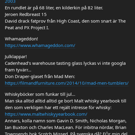
2003
En rundlet är på 68 liter, en kilderkin på 82 liter.
Jeroen Redbreast 15
David drack fatprov från High Coast, den som snart är The
Peat and PX Project I.
Whamageddon!
https://www.whamageddon.com/
Julklappar!
Cadenhead’s warehouse tasting glass lyckas vi inte googla
fram tyvärr…
Don Draper-glaset från Mad Men:
https://filmandfurniture.com/2014/10/mad-men-tumblers/
Whiskyböcker som funkar till jul…
Man ska alltid alltid alltid ge bort Malt whisky yearbook till
den som verkligen har ett rejält intresse för whisky:
https://www.maltwhiskyyearbook.com/
Annars, kolla namn som Gavin D. Smith, Nicholas Morgan,
Ian Buxton och Charles MacLean. För inbitna nördar, Brian
Townsends bok Scotch Missed. På svenska då? FÖr min del