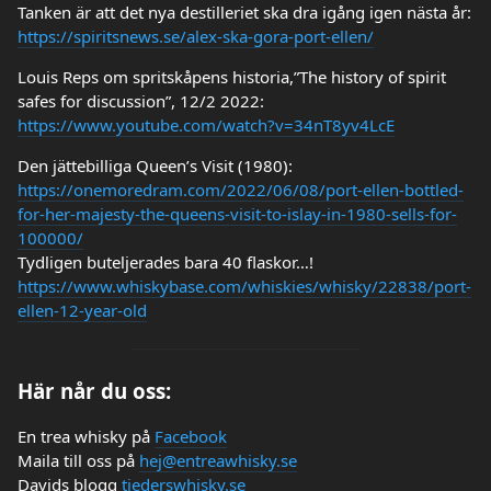
Tanken är att det nya destilleriet ska dra igång igen nästa år:
https://spiritsnews.se/alex-ska-gora-port-ellen/
Louis Reps om spritskåpens historia,”The history of spirit
safes for discussion”, 12/2 2022:
https://www.youtube.com/watch?v=34nT8yv4LcE
Den jättebilliga Queen’s Visit (1980):
https://onemoredram.com/2022/06/08/port-ellen-bottled-
for-her-majesty-the-queens-visit-to-islay-in-1980-sells-for-
100000/
Tydligen buteljerades bara 40 flaskor…!
https://www.whiskybase.com/whiskies/whisky/22838/port-
ellen-12-year-old
Här når du oss:
En trea whisky på
Facebook
Maila till oss på
hej@entreawhisky.se
Davids blogg
tjederswhisky.se