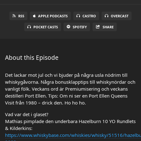
RSS
APPLE PODCASTS
CASTRO
OVERCAST
POCKET CASTS
SPOTIFY
SHARE
About this Episode
Det lackar mot jul och vi bjuder på några usla nödrim till
whiskygåvorna. Några bonusklapptips till whiskynördar och
vanligt fölk. Veckans ord är Premiumisering och veckans
destilleri Port Ellen. Tips: Om ni ser en Port Ellen Queens
Visit från 1980 – drick den. Ho ho ho.
Vad var det i glaset?
Mathias pimplade den underbara Hazelburn 10 YO Rundlets
& Kilderkins:
https://www.whiskybase.com/whiskies/whisky/51516/hazelbu