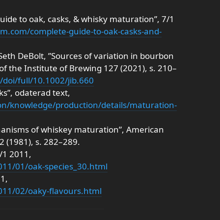
ide to oak, casks, & whisky maturation”, 7/1
m.com/complete-guide-to-oak-casks-and-
 Seth DeBolt, ”Sources of variation in bourbon
of the Institute of Brewing 127 (2021), s. 210–
/doi/full/10.1002/jib.660
ks”, odaterad text,
on/knowledge/production/details/maturation-
hanisms of whiskey maturation”, American
2 (1981), s. 282–289.
/1 2011,
2011/01/oak-species_30.html
11,
2011/02/oaky-flavours.html