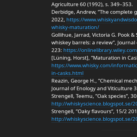
Agriculture 60 (1992), s. 349–353.
Derbidge, Andrew, ”The complete gu
2022,
https://www.whiskyandwisdo
whisky-maturation/
Gollihue, Jarrad, Victoria G. Pook &
whiskey barrels: a review”, Journal 
223:
https://onlinelibrary.wiley.com
[Lüning, Horst], ”Maturation in Cas
https://www.whisky.com/informati
in-casks.html
Reazin, George H., ”Chemical mec
Journal of Enology and Viticulture 3
Strengell, Teemu, ”Oak species”, 30
http://whiskyscience.blogspot.se/
Strengell, ”Oaky flavours”, 15/2 20
http://whiskyscience.blogspot.se/