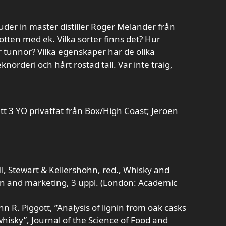
der in master distiller Roger Melander från
 botten med ek. Vilka sorter finns det? Hur
 tunnor? Vilka egenskaper har de olika
eknörderi och hårt rostad tall. Var inte träig,
tt 3 YO privatfat från Box/High Coast; Jeroen
:
ll, Stewart & Kellershohn, red., Whisky and
ion and marketing, 3 uppl. (London: Academic
hn R. Piggott, ”Analysis of lignin from oak casks
hisky”, Journal of the Science of Food and