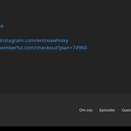
se
.instagram.com/entreawhisky
.memberful.com/checkout?plan=74960
Om oss
Episodes
Gues