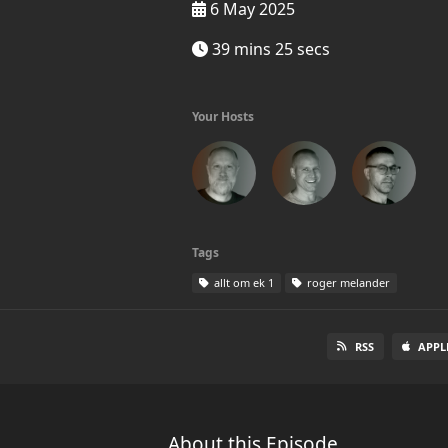
6 May 2025
39 mins 25 secs
Your Hosts
Tags
allt om ek 1
roger melander
RSS
APPL
About this Episode